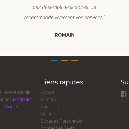
pas désempli de la soirée. Je
recommande vivement vos services."
ROMAIN
Liens rapides
Su
e l'évènementiel
Accueil
eignes
Magnolia
Mariage
DeSon
et
Location
Galerie
Espaces Personnels
Contact et Devis