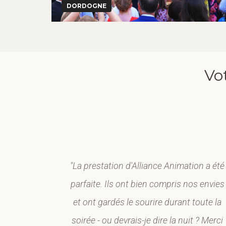
DORDOGNE
Vot
iance
"La prestation d'Alliance Animation a été
pour le
parfaite. Ils ont bien compris nos envies
 réactivité
et ont gardés le sourire durant toute la
igne d'un
soirée - ou devrais-je dire la nuit ? Merci