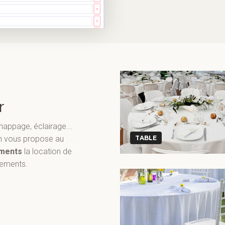
r
 nappage, éclairage...
ion vous propose au
TABLE
ments
la location de
nements.