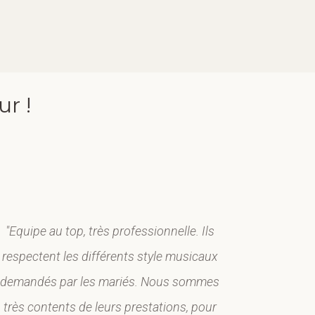
ur !
"Equipe au top, très professionnelle. Ils
"Professi
respectent les différents style musicaux
Disponibl
demandés par les mariés. Nous sommes
vos m
très contents de leurs prestations, pour
sympathi