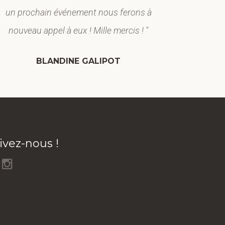
un prochain événement nous ferons à
exacte
nouveau appel à eux ! Mille mercis ! "
BLANDINE GALIPOT
ivez-nous !